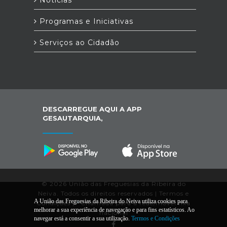
Programas e Iniciativas
Serviços ao Cidadão
DESCARREGUE AQUI A APP
GESAUTARQUIA,
© 2026 União das Freguesias da Ribeira do
Neiva. Todos os direitos reservados |
Termos e
A União das Freguesias da Ribeira do Neiva utiliza cookies para
Condições
|
*
Chamada para a rede/móvel fixa
melhorar a sua experiência de navegação e para fins estatísticos. Ao
nacional
navegar está a consentir a sua utilização.
Termos e Condições