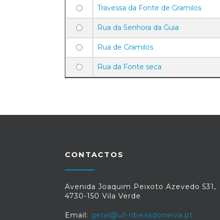
Travessa da Fonte de Gramilos
Rua da Senhora da Guia
Rua de Gramilos
Rua da Fonte seca
CONTACTOS
Avenida Joaquim Peixoto Azevedo 531,
4730-150 Vila Verde
Email:
geral@uf-ribeiradoneiva.pt