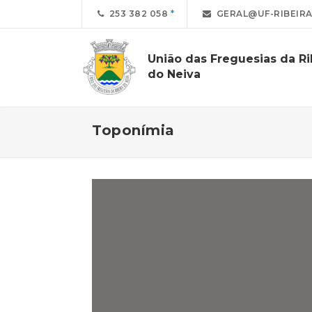
253 382 058
GERAL@UF-RIBEIRA
União das Freguesias da Ri
do Neiva
Toponímia