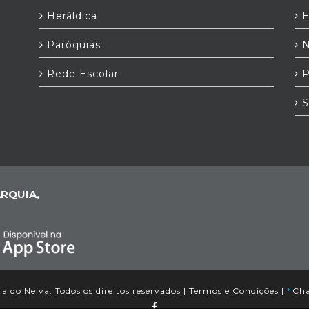
Heráldica
E
Paróquias
N
Rede Escolar
P
S
RQUIA,
 do Neiva. Todos os direitos reservados |
Termos e Condições
|
*
Cha