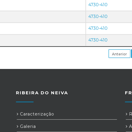
4730-410
4730-410
4730-410
4730-410
Anterior
RIBEIRA DO NEIVA
F
Caracterização
R
Galeria
A