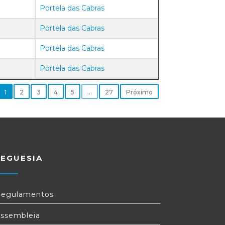
Portela das Cabras
Portela das Cabras
Portela das Cabras
Portela das Cabras
1
2
3
4
5
…
27
Próximo
REGUESIA
egulamentos
ssembleia