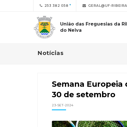
253 382 058
GERAL@UF-RIBEIRA
União das Freguesias da Ri
do Neiva
Notícias
Semana Europeia d
30 de setembro
23-SET-2024