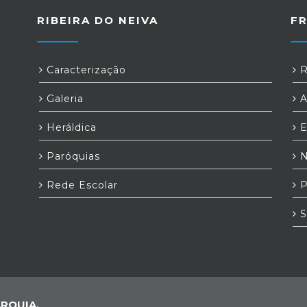
RIBEIRA DO NEIVA
F
Caracterização
R
Galeria
A
Heráldica
E
Paróquias
N
Rede Escolar
P
S
RQUIA,