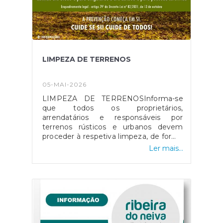
LIMPEZA DE TERRENOS
05-MAI-2026
LIMPEZA DE TERRENOSInforma-se
que todos os proprietários,
arrendatários e responsáveis por
terrenos rústicos e urbanos devem
proceder à respetiva limpeza, de forma
a garantir a redução do risco de
Ler mais...
incêndio e a proteção de pessoas, bens
e do meio envolvente.Recorda-se que,
de acordo com a legislação em vigor, a
data-limite para a realização destas
intervenções é 31 de maio. A limpeza
dos terrenos, nomeadamente através
da remoção de mato, ervas secas,
sobrantes florestais e outros materiais