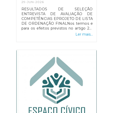
29-JUN-2026
RESULTADOS DE SELEÇÃO
ENTREVISTA DE AVALIAÇÃO DE
COMPETÊNCIAS EPROJETO DE LISTA
DE ORDENAÇÃO FINALNos termos e
para os efeitos previstos no artigo 22º
da Portaria n.º 233/2022, de 9 de
Ler mais...
setembro, em anexo se divulga a lista
ordenada alfabeticamente com os
resultados obtidos no método de
seleção - Entrevista de Avaliação
Competências - e Projeto de Lista de
Ordenação Final.Os resultados podem
ser consultados aqui