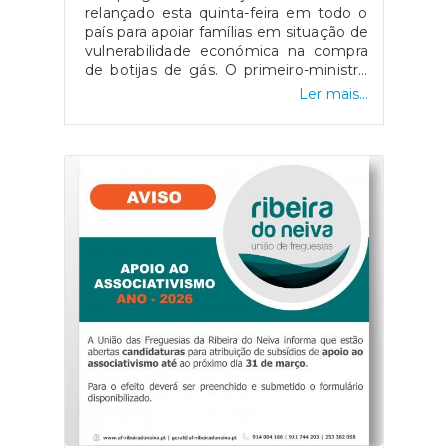
relançado esta quinta-feira em todo o
país para apoiar famílias em situação de
vulnerabilidade económica na compra
de botijas de gás. O primeiro-ministro
Luís Montenegro anunciou o aumento
Ler mais...
da comparticipação de 15 para 25 euros
durante os próximos três meses,
justificando a medida com o impacto
da guerra no Médio Oriente.