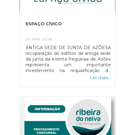
ESPAÇO CÍVICO
23-MAI-2026
ANTIGA SEDE DE JUNTA DE AZÕESA
recuperação do edifício da antiga sede
da junta da extinta freguesia de Azões
representa um importante
investimento na requalificação do
património local e na criação de um
Ler mais...
espaço ao serviço da comunidade.O
edifício, anteriormente subaproveitado,
foi alvo de obras de renovação que
permitiram devolver-lhe funcionalidade,
dignidade e novas condições de
utilização.O espaço agora designado
de “Espaço Cívico”, um nome que
reflete a sua nova vocação enquanto
ponto de encontro, participação e
dinamização comunitária. A escolha