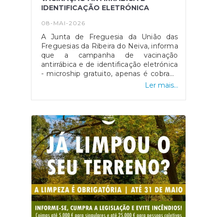
IDENTIFICAÇÃO ELETRÓNICA
08-MAI-2026
A Junta de Freguesia da União das
Freguesias da Ribeira do Neiva, informa
que a campanha de vacinação
antirrábica e de identificação eletrónica
- microship gratuito, apenas é cobrada
a taxa de vacinação - tem início no
Ler mais...
próximo dia 8 de junho.Confirme a hora
e o local.Vacinar os cães é essencial
para garantir a sua saúde e bem-
estar.NÃO DEIXE O SEU CÃO POR
VACINAR!