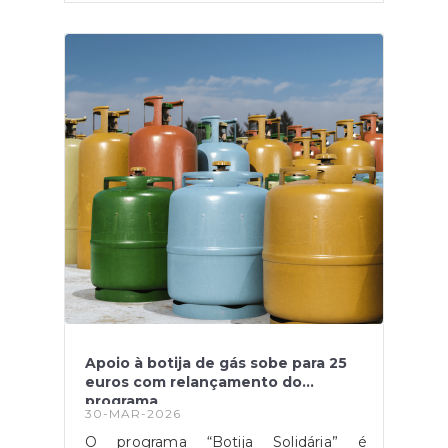
artigo 22º da Portaria n.º 233/2022, de 9
de setembro, em anexo se divulga a
lista ordenada alfabeticamente com os
resultados obtidos no método de
seleção — Prova de Conhecimentos.A
lista pode ser consultada aqui
Apoio à botija de gás sobe para 25
euros com relançamento do
programa
30-MAR-2026
O programa “Botija Solidária” é