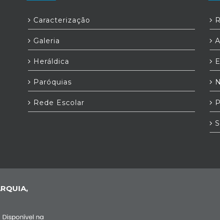
Caracterização
R
Galeria
A
Heráldica
E
Paróquias
N
Rede Escolar
P
S
RQUIA,