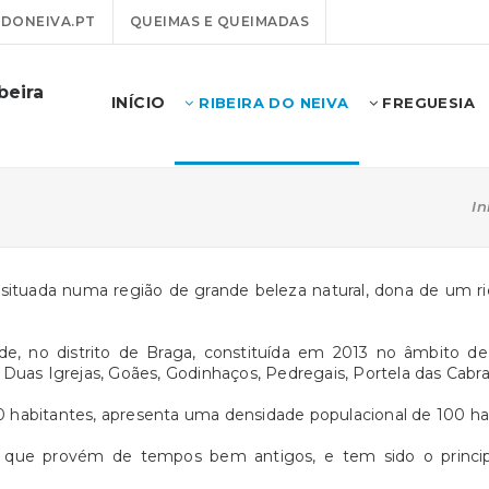
DONEIVA.PT
QUEIMAS E QUEIMADAS
beira
INÍCIO
RIBEIRA DO NEIVA
FREGUESIA
In
 situada numa região de grande beleza natural, dona de um r
de, no distrito de Braga, constituída em 2013 no âmbito de 
Duas Igrejas, Goães, Godinhaços, Pedregais, Portela das Cabr
0 habitantes, apresenta uma densidade populacional de 100 h
, que provém de tempos bem antigos, e tem sido o principa