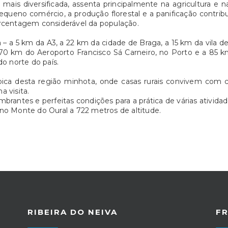
mais diversificada, assenta principalmente na agricultura e n
o pequeno comércio, a produção florestal e a panificação con
centagem considerável da população.
 – a 5 km da A3, a 22 km da cidade de Braga, a 15 km da vila 
 70 km do Aeroporto Francisco Sá Carneiro, no Porto e a 85 k
do norte do país.
ípica desta região minhota, onde casas rurais convivem com 
 visita.
brantes e perfeitas condições para a prática de várias atividad
 no Monte do Oural a 722 metros de altitude.
RIBEIRA DO NEIVA
F