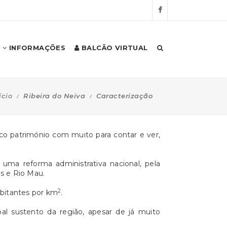
INFORMAÇÕES
BALCÃO VIRTUAL
ício
Ribeira do Neiva
Caracterização
ico património com muito para contar e ver,
uma reforma administrativa nacional, pela
as e Rio Mau.
2
abitantes por km
.
l sustento da região, apesar de já muito