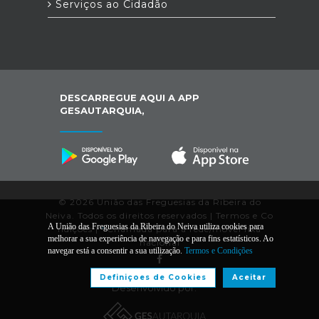
Serviços ao Cidadão
DESCARREGUE AQUI A APP
GESAUTARQUIA,
© 2026 União das Freguesias da Ribeira do
Neiva. Todos os direitos reservados |
Termos e Co
A União das Freguesias da Ribeira do Neiva utiliza cookies para
ndições
|
*
Chamada para a rede/móvel fixa
melhorar a sua experiência de navegação e para fins estatísticos. Ao
nacional
navegar está a consentir a sua utilização.
Termos e Condições
Definiçoes de Cookies
Aceitar
Desenvolvido por: