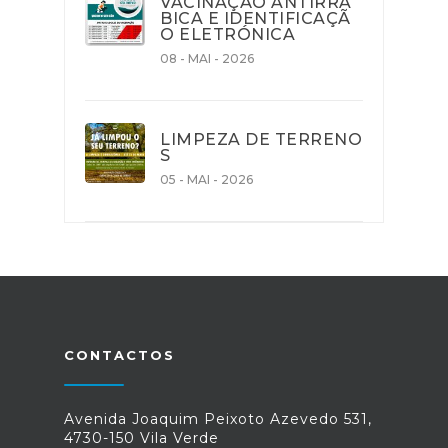
VACINAÇÃO ANTIRRÁ
BICA E IDENTIFICAÇÃ
O ELETRÓNICA
08 - MAI - 2026
LIMPEZA DE TERRENO
S
05 - MAI - 2026
CONTACTOS
Avenida Joaquim Peixoto Azevedo 531,
4730-150 Vila Verde