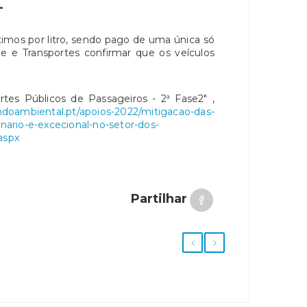
.
imos por litro, sendo pago de uma única só
de e Transportes confirmar que os veículos
rtes Públicos de Passageiros - 2ª Fase2" ,
ndoambiental.pt/apoios-2022/mitigacao-das-
inario-e-excecional-no-setor-dos-
aspx
Partilhar