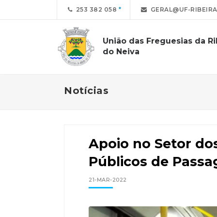
253 382 058
GERAL@UF-RIBEIRA
União das Freguesias da Ri
do Neiva
Notícias
Apoio no Setor do
Públicos de Passa
21-MAR-2022