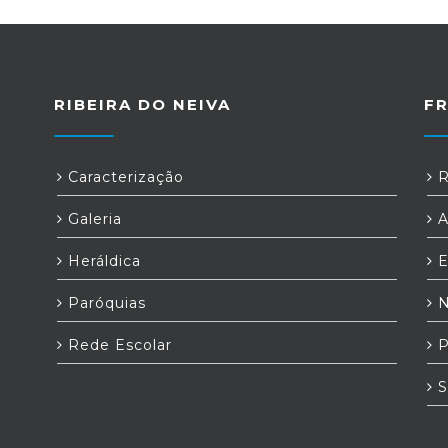
RIBEIRA DO NEIVA
F
Caracterização
R
Galeria
A
Heráldica
E
Paróquias
N
Rede Escolar
P
S